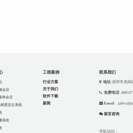
心
工程案例
联系我们
行业方案
地址
:深圳市龙岗
品
关于我们
频会议
免费电话
:
400 67
软件下载
媒体会议
新闻
Email
:
jzhvc@jz
 高精度定位系统
统
留言咨询
播系统
统
手机访问：