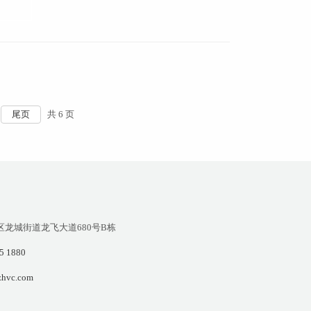
尾页
共 6 页
区龙城街道龙飞大道680号B栋
5 1880
hvc.com