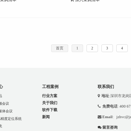
首页
1
2
3
4
心
工程案例
联系我们
行业方案
地址
:深圳市龙岗
品
关于我们
频会议
免费电话
:
400 67
软件下载
媒体会议
新闻
Email
:
jzhvc@jz
 高精度定位系统
统
留言咨询